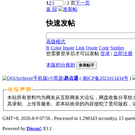
1
2
/ 2 页
下一页
返 回
快速发帖
高级模式
B
Color
Image
Link
Quote
Code
Smilies
您需要登录后才可以发帖
登录
|
立即注册
本版积分规则
发表帖子
|
Archiver
|
手机版
|
小黑屋
|
易点通
(
湘ICP备2021013434号
)
论 坛 声 明
本站所有资料均为网友从互联网各大论坛，网盘收集分享给大
其录制、上传等服务。若本站收录的内容侵犯了贵司版权，请与11
GMT+8, 2026-8-9 07:56
, Processed in 1.298343 second(s), 15 querie
Powered by
Discuz!
X3.1