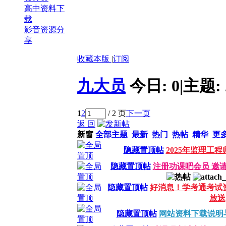
高中资料下
载
影音资源分
享
收藏本版
|
订阅
九大员
今日:
0
|
主题:
1
2
/ 2 页
下一页
返 回
新窗
全部主题
最新
热门
热帖
精华
更
隐藏置顶帖
2025年监理工
隐藏置顶帖
注册功课吧会员 邀
隐藏置顶帖
好消息！学考通考试
放送
隐藏置顶帖
网站资料下载说明