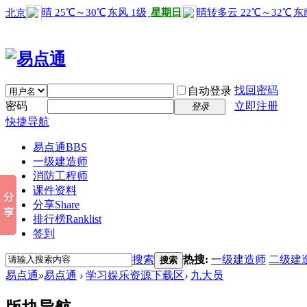
找回密码
自动登录
密码
立即注册
登录
快捷导航
易点通
BBS
一级建造师
消防工程师
课件资料
分享
Share
排行榜
Ranklist
签到
搜索
热搜:
一级建造师
二级建
搜索
易点通
»
易点通
›
学习娱乐资源下载区
›
九大员