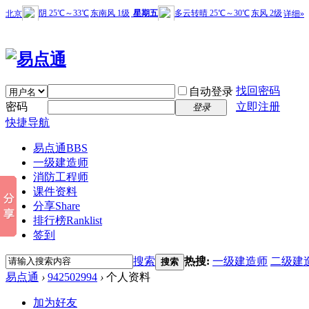
找回密码
自动登录
密码
立即注册
登录
快捷导航
易点通
BBS
一级建造师
消防工程师
课件资料
分享
Share
排行榜
Ranklist
签到
搜索
热搜:
一级建造师
二级建
搜索
易点通
›
942502994
›
个人资料
加为好友