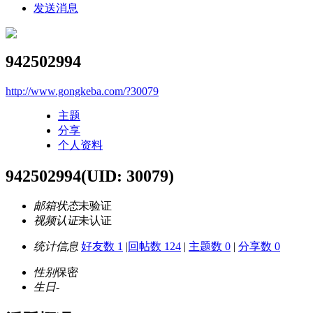
发送消息
942502994
http://www.gongkeba.com/?30079
主题
分享
个人资料
942502994
(UID: 30079)
邮箱状态
未验证
视频认证
未认证
统计信息
好友数 1
|
回帖数 124
|
主题数 0
|
分享数 0
性别
保密
生日
-