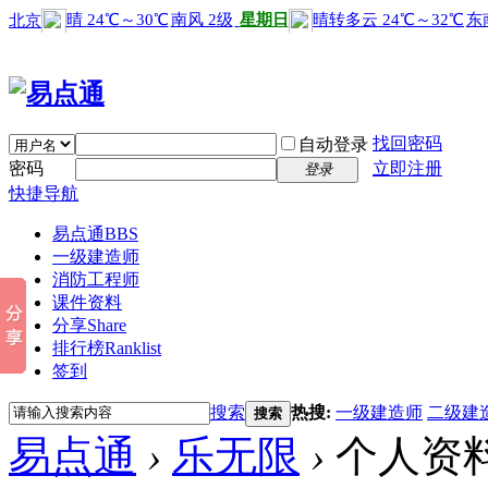
找回密码
自动登录
密码
立即注册
登录
快捷导航
易点通
BBS
一级建造师
消防工程师
课件资料
分享
Share
排行榜
Ranklist
签到
搜索
热搜:
一级建造师
二级建
搜索
易点通
›
乐无限
›
个人资