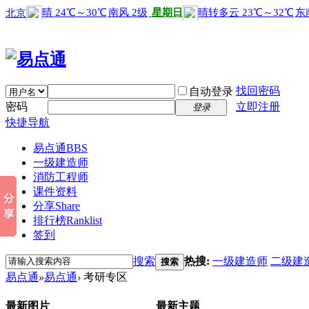
找回密码
自动登录
密码
立即注册
登录
快捷导航
易点通
BBS
一级建造师
消防工程师
课件资料
分享
Share
排行榜
Ranklist
签到
搜索
热搜:
一级建造师
二级建
搜索
易点通
»
易点通
›
考研专区
最新图片
最新主题